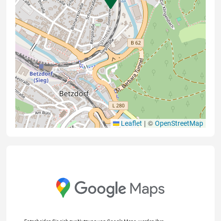
|
©
Leaflet
OpenStreetMap