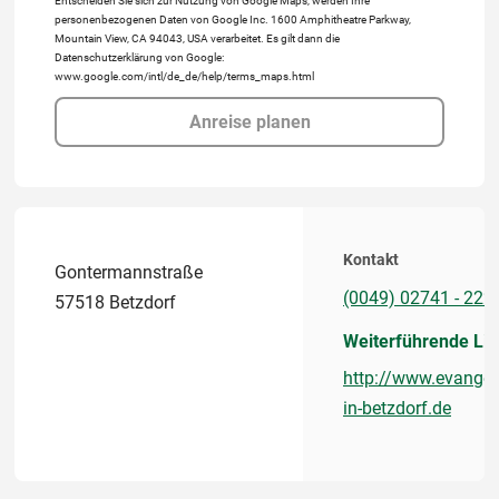
Entscheiden Sie sich zur Nutzung von Google Maps, werden Ihre
personenbezogenen Daten von Google Inc. 1600 Amphitheatre Parkway,
Mountain View, CA 94043, USA verarbeitet. Es gilt dann die
Datenschutzerklärung von Google:
www.google.com/intl/de_de/help/terms_maps.html
Anreise planen
Kontakt
Gontermannstraße
(0049) 02741 - 222
57518 Betzdorf
Weiterführende Li
http://www.evangel
in-betzdorf.de