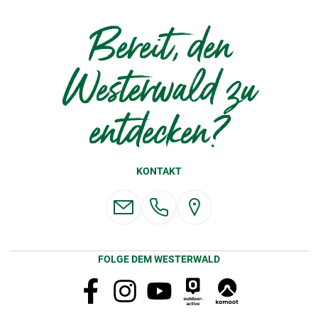
Bereit, den
Westerwald zu
entdecken?
KONTAKT
FOLGE DEM WESTERWALD