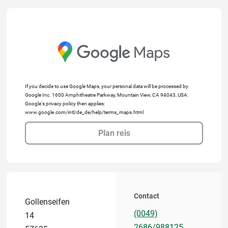
If you decide to use Google Maps, your personal data will be processed by
Google Inc. 1600 Amphitheatre Parkway, Mountain View, CA 94043, USA.
Google's privacy policy then applies:
www.google.com/intl/de_de/help/terms_maps.html
Plan reis
Contact
Gollenseifen
(0049)
14
2686/988125