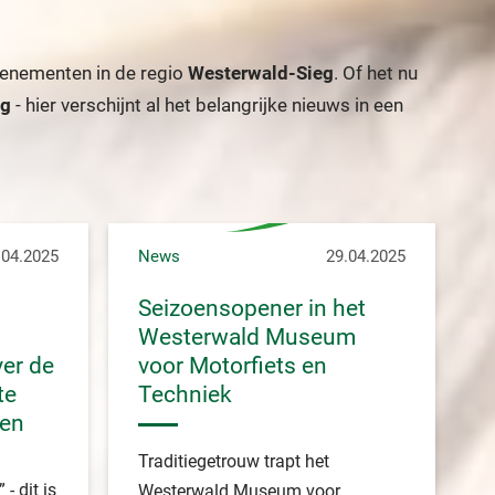
evenementen in de regio
Westerwald-Sieg
. Of het nu
eg
- hier verschijnt al het belangrijke nieuws in een
.04.2025
News
29.04.2025
Seizoensopener in het
Westerwald Museum
ver de
voor Motorfiets en
te
Techniek
den
Traditiegetrouw trapt het
- dit is
Westerwald Museum voor