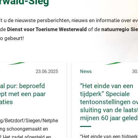
erwald-Sieg
dt u de nieuwste persberichten, nieuws en informatie over 
, de
Dienst voor Toerisme Westerwald
of de
natuurregio Si
io gebeurt!
23.06.2025
News
30
tal pur: beproefd
“Het einde van een
pt met een paar
tijdperk” Speciale
aties
tentoonstellingen o
sluiting van de laats
mijnen 60 jaar gele
rg/Betzdorf/Siegen/Netphen.
ting schoongemaakt en
“Het einde van een tijdperk” 
? Het zadel afgesteld en