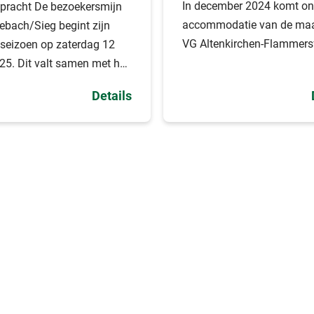
In december 2024 komt o
er mee, wat betekent dat
e bezoekersmijn
accommodatie van de ma
rs in de drie districten SI,
nebach/Sieg begint zijn
VG Altenkirchen-Flammersf
U een route van ongeveer
seizoen op zaterdag 12
ometer tot hun beschikking
025. Dit valt samen met het
.
an de paasvakantie in
Details
d-Palts.
m het Westerwald te on
CONTACT