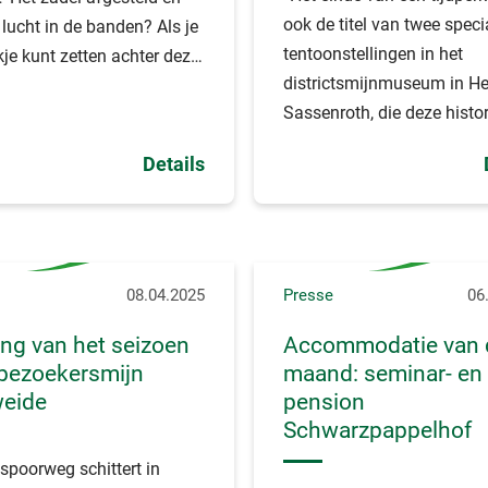
ook de titel van twee speci
lucht in de banden? Als je
tentoonstellingen in het
kje kunt zetten achter deze
districtsmijnmuseum in He
moet je 6 juli al in je
Sassenroth, die deze histo
hebben genoteerd - tenzij
tijd herdenken. Vanaf zon
 graag onderweg bent en
Details
april is de eerste getiteld
 in gezelschap. Want op
“Füsseberg-Friedrich Wilh
ndag trekt “Siegtal pur”,
- mineralen en meer”. De
te fietsevenement van de
tentoonstelling over de “Ge
uizenden fietsers en inline
mijn volgt in de herfst.
 naar de federale en
08.04.2025
Presse
06
aatwegen. Ze kunnen weer
ng van het seizoen
Accommodatie van 
gs de Sieg fietsen - door het
 bezoekersmijn
maand: seminar- en
d, Westerwald en
weide
pension
and. En in het kader van
Schwarzpappelhof
jarig bestaan doet ook het
 Siegen-Wittgenstein dit
spoorweg schittert in