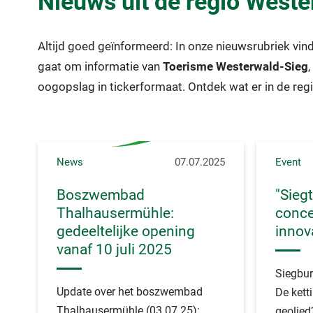
Nieuws uit de regio West
Altijd goed geïnformeerd: In onze nieuwsrubriek vin
gaat om informatie van
Toerisme Westerwald-Sieg
oogopslag in tickerformaat. Ontdek wat er in de reg
News
07.07.2025
Event
Boszwembad
"Sieg
Thalhausermühle:
conce
gedeeltelijke opening
innov
vanaf 10 juli 2025
Siegbu
Update over het boszwembad
De ket
Thalhausermühle (03.07.25):
geolied