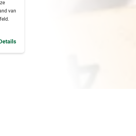
nze
and van
eld.
Details
tdekken?