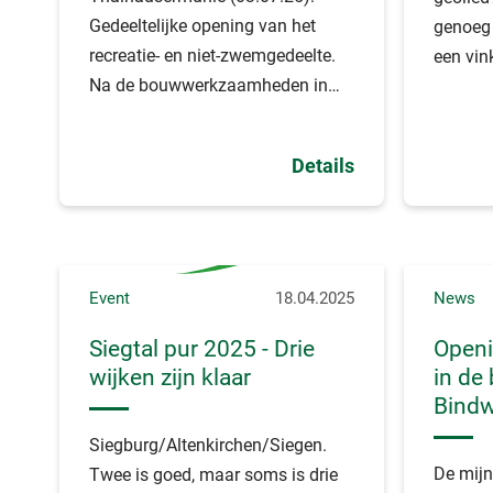
Gedeeltelijke opening van het
genoeg 
recreatie- en niet-zwemgedeelte.
een vin
Na de bouwwerkzaamheden in
vragen, 
het zwembadgedeelte staat niets
agenda 
het recreatie- en kinderplezier in
je niet
Details
het zwembad meer in de weg.
zeker niet
Spetteren in de waterspeeltuin,
deze zo
klimavonturen op het speelschip,
het gro
een rondje beachvolleybal of een
regio, d
voetbaltoernooi en misschien
skaters
Event
18.04.2025
News
genieten van een koud drankje of
deelst
Siegtal pur 2025 - Drie
Openi
een ijsje... ondanks dat het
vrij lan
wijken zijn klaar
in de
hoofdzwemgedeelte nog gesloten
Rijnlan
Bind
is, is dit alles vanaf volgende
Siegerl
week 10 juli 2025 weer mogelijk in
het 50-
Siegburg/Altenkirchen/Siegen.
het populaire natuurzwembad in
district
De mijn
Twee is goed, maar soms is drie