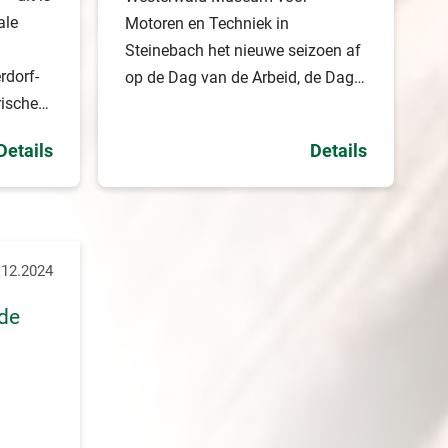
ale
Motoren en Techniek in
Steinebach het nieuwe seizoen af
rdorf-
op de Dag van de Arbeid, de Dag
rische
van de Arbeid. “Samen met
dag 13
oldtimerfans van alle leeftijden
Details
Details
maken we op donderdag 1 mei
elm mijn
een krachtige start van het
openluchtseizoen,” kondigt
org”-
museumdirecteur Gerhard Weller
vol verwachting aan.
.12.2024
de