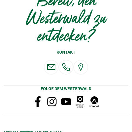
Bereit, den
Westerwald zu
entdecken?
KONTAKT
FOLGE DEM WESTERWALD